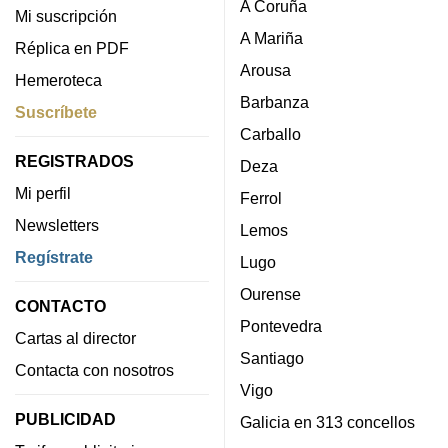
A Coruña
Mi suscripción
A Mariña
Réplica en PDF
Arousa
Hemeroteca
Barbanza
Suscríbete
Carballo
REGISTRADOS
Deza
Mi perfil
Ferrol
Newsletters
Lemos
Regístrate
Lugo
Ourense
CONTACTO
Pontevedra
Cartas al director
Santiago
Contacta con nosotros
Vigo
PUBLICIDAD
Galicia en 313 concellos