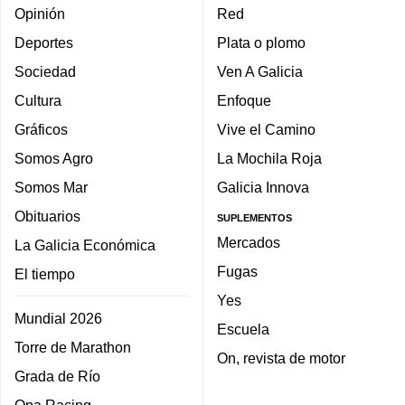
Opinión
Red
Deportes
Plata o plomo
Sociedad
Ven A Galicia
Cultura
Enfoque
Gráficos
Vive el Camino
Somos Agro
La Mochila Roja
Somos Mar
Galicia Innova
Obituarios
SUPLEMENTOS
Mercados
La Galicia Económica
Fugas
El tiempo
Yes
Mundial 2026
Escuela
Torre de Marathon
On, revista de motor
Grada de Río
Opa Racing