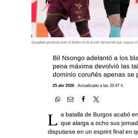
Quagliata gesticula ante el árbitro en la acción del penalti que supuso el
Bil Nsongo adelantó a los bla
pena máxima devolvió las tab
dominio coruñés apenas se 
25 abr 2026
. Actualizado a las 20:47 h.
L
a batalla de Burgos acabó en
que alarga a ocho sus jornad
disputarse en un esprint final en