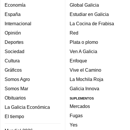
Economía
Global Galicia
España
Estudiar en Galicia
Internacional
La Cocina de Frabisa
Opinión
Red
Deportes
Plata o plomo
Sociedad
Ven A Galicia
Cultura
Enfoque
Gráficos
Vive el Camino
Somos Agro
La Mochila Roja
Somos Mar
Galicia Innova
Obituarios
SUPLEMENTOS
Mercados
La Galicia Económica
Fugas
El tiempo
Yes