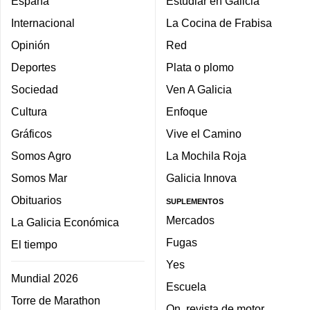
España
Estudiar en Galicia
Internacional
La Cocina de Frabisa
Opinión
Red
Deportes
Plata o plomo
Sociedad
Ven A Galicia
Cultura
Enfoque
Gráficos
Vive el Camino
Somos Agro
La Mochila Roja
Somos Mar
Galicia Innova
Obituarios
SUPLEMENTOS
Mercados
La Galicia Económica
Fugas
El tiempo
Yes
Mundial 2026
Escuela
Torre de Marathon
On, revista de motor