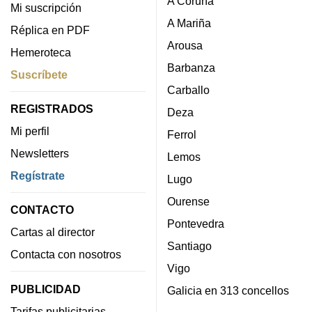
A Coruña
Mi suscripción
A Mariña
Réplica en PDF
Arousa
Hemeroteca
Barbanza
Suscríbete
Carballo
REGISTRADOS
Deza
Mi perfil
Ferrol
Newsletters
Lemos
Regístrate
Lugo
Ourense
CONTACTO
Pontevedra
Cartas al director
Santiago
Contacta con nosotros
Vigo
PUBLICIDAD
Galicia en 313 concellos
Tarifas publicitarias