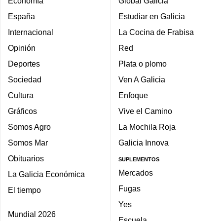
Economía
Global Galicia
España
Estudiar en Galicia
Internacional
La Cocina de Frabisa
Opinión
Red
Deportes
Plata o plomo
Sociedad
Ven A Galicia
Cultura
Enfoque
Gráficos
Vive el Camino
Somos Agro
La Mochila Roja
Somos Mar
Galicia Innova
Obituarios
SUPLEMENTOS
Mercados
La Galicia Económica
Fugas
El tiempo
Yes
Mundial 2026
Escuela