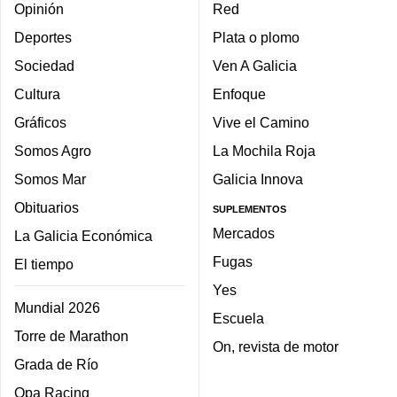
Opinión
Red
Deportes
Plata o plomo
Sociedad
Ven A Galicia
Cultura
Enfoque
Gráficos
Vive el Camino
Somos Agro
La Mochila Roja
Somos Mar
Galicia Innova
Obituarios
SUPLEMENTOS
Mercados
La Galicia Económica
Fugas
El tiempo
Yes
Mundial 2026
Escuela
Torre de Marathon
On, revista de motor
Grada de Río
Opa Racing