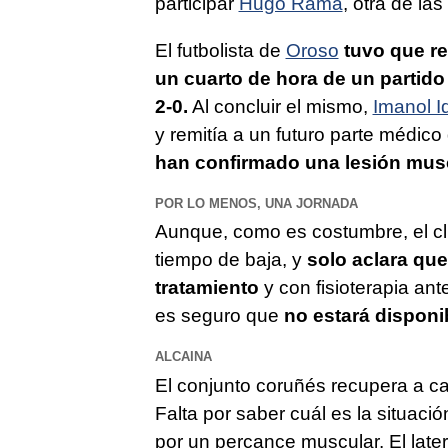
participar
Hugo Rama
, otra de la
El futbolista de
Oroso
tuvo que re
un cuarto de hora de un partido
2-0.
Al concluir el mismo,
Imanol I
y remitía a un futuro parte médic
han confirmado una lesión muscu
POR LO MENOS, UNA JORNADA
Aunque, como es costumbre, el clu
tiempo de baja, y
solo aclara qu
tratamiento
y con fisioterapia ant
es seguro que
no estará disponib
ALCAINA
El conjunto coruñés recupera a 
Falta por saber cuál es la situaci
por un percance muscular. El later