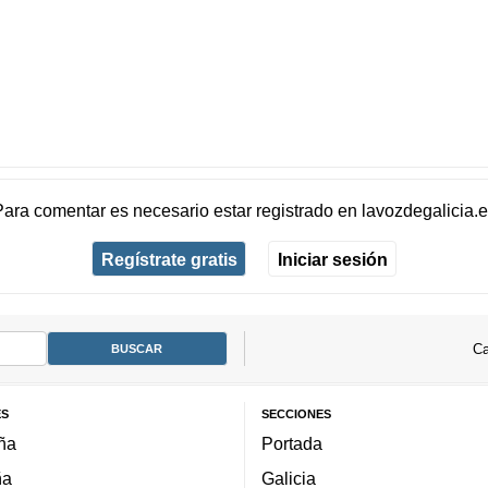
Para comentar es necesario
estar registrado
en
lavozdegalicia.
Regístrate gratis
Iniciar sesión
Ca
ES
SECCIONES
ña
Portada
ña
Galicia