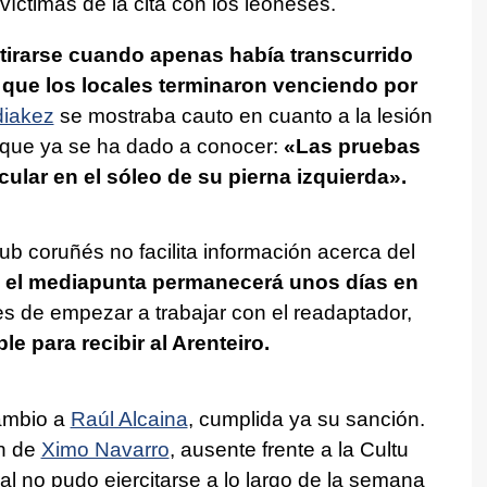
s víctimas de la cita con los leoneses.
tirarse cuando apenas había transcurrido
 que los locales terminaron venciendo por
diakez
se mostraba cauto en cuanto a la lesión
o que ya se ha dado a conocer:
«Las pruebas
lar en el sóleo de su pierna izquierda».
b coruñés no facilita información acerca del
e el mediapunta permanecerá unos días en
es de empezar a trabajar con el readaptador,
le para recibir al Arenteiro.
cambio a
Raúl Alcaina
, cumplida ya su sanción.
ón de
Ximo Navarro
, ausente frente a la Cultu
al no pudo ejercitarse a lo largo de la semana