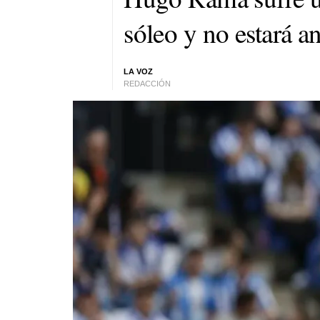
sóleo y no estará an
LA VOZ
REDACCIÓN