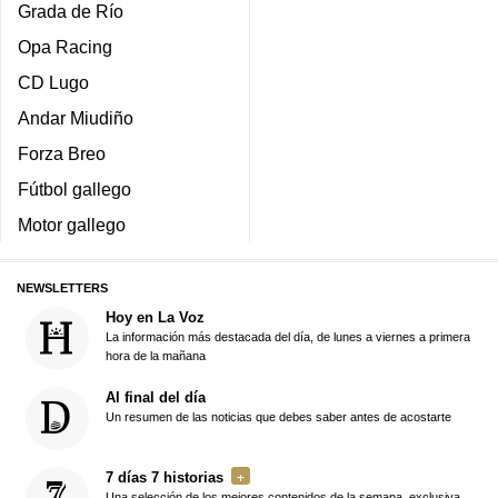
Grada de Río
Opa Racing
CD Lugo
Andar Miudiño
Forza Breo
Fútbol gallego
Motor gallego
NEWSLETTERS
Hoy en La Voz
La información más destacada del día, de lunes a viernes a primera
hora de la mañana
Al final del día
Un resumen de las noticias que debes saber antes de acostarte
7 días 7 historias
Una selección de los mejores contenidos de la semana, exclusiva