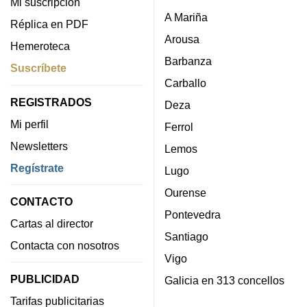
Mi suscripción
A Mariña
Réplica en PDF
Arousa
Hemeroteca
Barbanza
Suscríbete
Carballo
REGISTRADOS
Deza
Mi perfil
Ferrol
Newsletters
Lemos
Regístrate
Lugo
Ourense
CONTACTO
Pontevedra
Cartas al director
Santiago
Contacta con nosotros
Vigo
PUBLICIDAD
Galicia en 313 concellos
Tarifas publicitarias