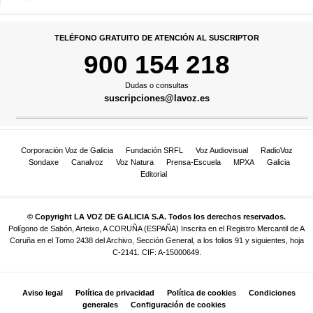
TELÉFONO GRATUITO DE ATENCIÓN AL SUSCRIPTOR
900 154 218
Dudas o consultas
suscripciones@lavoz.es
Corporación Voz de Galicia
Fundación SRFL
Voz Audiovisual
RadioVoz
Sondaxe
Canalvoz
Voz Natura
Prensa-Escuela
MPXA
Galicia
Editorial
© Copyright LA VOZ DE GALICIA S.A. Todos los derechos reservados.
Polígono de Sabón, Arteixo, A CORUÑA (ESPAÑA) Inscrita en el Registro Mercantil de A
Coruña en el Tomo 2438 del Archivo, Sección General, a los folios 91 y siguientes, hoja
C-2141. CIF: A-15000649.
Aviso legal
Política de privacidad
Política de cookies
Condiciones
generales
Configuración de cookies