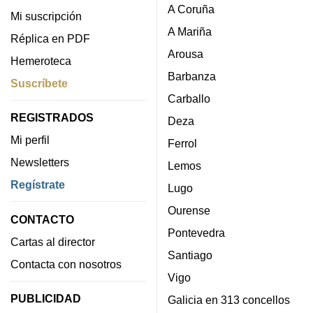
A Coruña
Mi suscripción
A Mariña
Réplica en PDF
Arousa
Hemeroteca
Barbanza
Suscríbete
Carballo
REGISTRADOS
Deza
Mi perfil
Ferrol
Newsletters
Lemos
Regístrate
Lugo
Ourense
CONTACTO
Pontevedra
Cartas al director
Santiago
Contacta con nosotros
Vigo
PUBLICIDAD
Galicia en 313 concellos