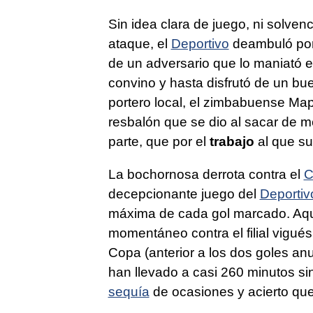
Sin idea clara de juego, ni solvenc
ataque, el
Deportivo
deambuló por
de un adversario que lo maniató e
convino y hasta disfrutó de un b
portero local, el zimbabuense Map
resbalón que se dio al sacar de m
parte, que por el
trabajo
al que su
La bochornosa derrota contra el
C
decepcionante juego del
Deportiv
máxima de cada gol marcado. Aqu
momentáneo contra el filial vigués
Copa (anterior a los dos goles anul
han llevado a casi 260 minutos sin
sequía
de ocasiones y acierto qu