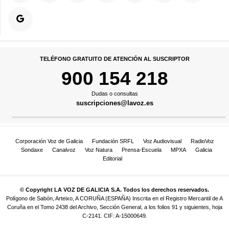
TELÉFONO GRATUITO DE ATENCIÓN AL SUSCRIPTOR
900 154 218
Dudas o consultas
suscripciones@lavoz.es
Corporación Voz de Galicia
Fundación SRFL
Voz Audiovisual
RadioVoz
Sondaxe
Canalvoz
Voz Natura
Prensa-Escuela
MPXA
Galicia
Editorial
© Copyright LA VOZ DE GALICIA S.A. Todos los derechos reservados.
Polígono de Sabón, Arteixo, A CORUÑA (ESPAÑA) Inscrita en el Registro Mercantil de A
Coruña en el Tomo 2438 del Archivo, Sección General, a los folios 91 y siguientes, hoja
C-2141. CIF: A-15000649.