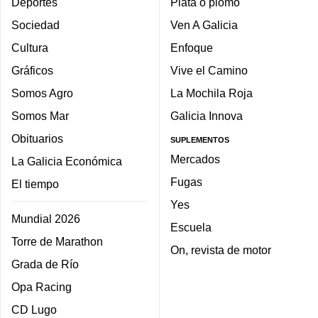
Deportes
Plata o plomo
Sociedad
Ven A Galicia
Cultura
Enfoque
Gráficos
Vive el Camino
Somos Agro
La Mochila Roja
Somos Mar
Galicia Innova
Obituarios
SUPLEMENTOS
Mercados
La Galicia Económica
Fugas
El tiempo
Yes
Mundial 2026
Escuela
Torre de Marathon
On, revista de motor
Grada de Río
Opa Racing
CD Lugo