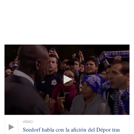
0
seconds
of
53
seconds
Seedorf habla con la afición del Dépor tras