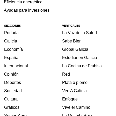
Eficiencia energética
Ayudas para inversiones
SECCIONES
VERTICALES
Portada
La Voz de la Salud
Galicia
Sabe Bien
Economía
Global Galicia
España
Estudiar en Galicia
Internacional
La Cocina de Frabisa
Opinión
Red
Deportes
Plata o plomo
Sociedad
Ven A Galicia
Cultura
Enfoque
Gráficos
Vive el Camino
Somos Agro
La Mochila Roja