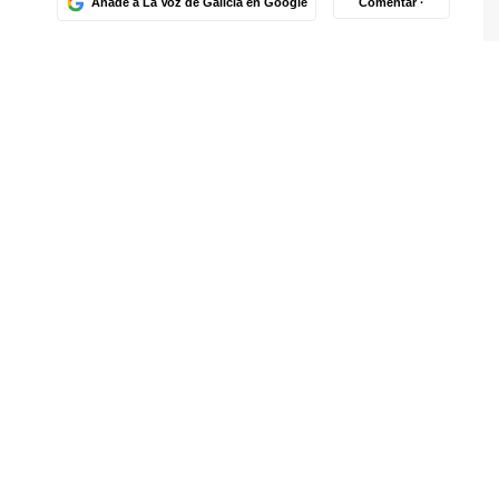
Añade a La Voz de Galicia en Google
Comentar ·