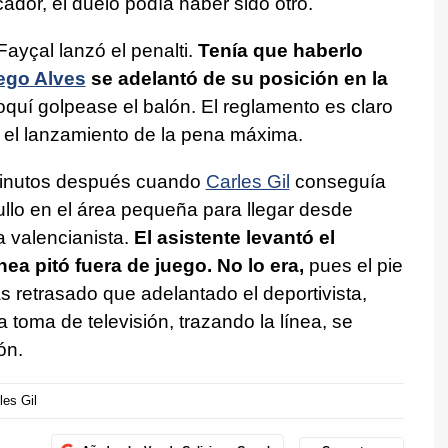
ador, el duelo podía haber sido otro.
Fayçal lanzó el penalti.
Tenía que haberlo
ego Alves
se adelantó de su posición en la
quí golpease el balón. El reglamento es claro
tir el lanzamiento de la pena máxima.
 minutos después cuando
Carles Gil
conseguía
lo en el área pequeña para llegar desde
ta valencianista.
El asistente levantó el
a pitó fuera de juego. No lo era,
pues el pie
s retrasado que adelantado el deportivista,
a toma de televisión, trazando la línea, se
ón.
les Gil