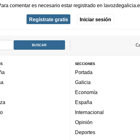
Para comentar es necesario
estar registrado
en
lavozdegalicia.
Regístrate gratis
Iniciar sesión
Ca
ES
SECCIONES
ña
Portada
ña
Galicia
Economía
za
España
lo
Internacional
Opinión
Deportes