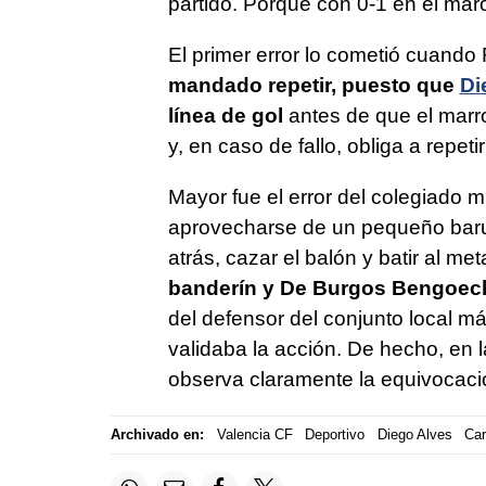
partido. Porque con 0-1 en el marc
El primer error lo cometió cuando 
mandado repetir, puesto que
Di
línea de gol
antes de que el marro
y, en caso de fallo, obliga a repe
Mayor fue el error del colegiado
aprovecharse de un pequeño barul
atrás, cazar el balón y batir al me
banderín y De Burgos Bengoeche
del defensor del conjunto local má
validaba la acción. De hecho, en l
observa claramente la equivocaci
Archivado en:
Valencia CF
Deportivo
Diego Alves
Car