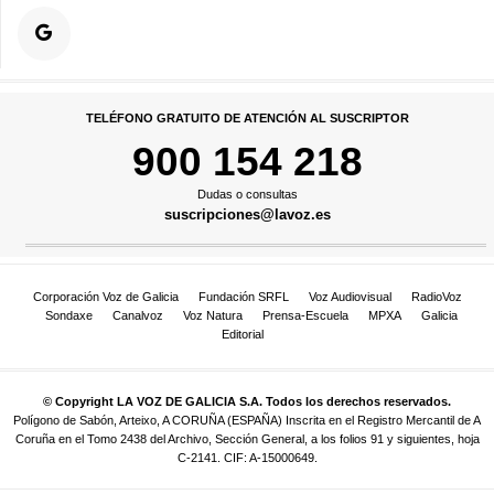
TELÉFONO GRATUITO DE ATENCIÓN AL SUSCRIPTOR
900 154 218
Dudas o consultas
suscripciones@lavoz.es
Corporación Voz de Galicia
Fundación SRFL
Voz Audiovisual
RadioVoz
Sondaxe
Canalvoz
Voz Natura
Prensa-Escuela
MPXA
Galicia
Editorial
© Copyright LA VOZ DE GALICIA S.A. Todos los derechos reservados.
Polígono de Sabón, Arteixo, A CORUÑA (ESPAÑA) Inscrita en el Registro Mercantil de A
Coruña en el Tomo 2438 del Archivo, Sección General, a los folios 91 y siguientes, hoja
C-2141. CIF: A-15000649.