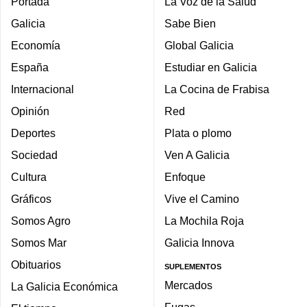
Portada
La Voz de la Salud
Galicia
Sabe Bien
Economía
Global Galicia
España
Estudiar en Galicia
Internacional
La Cocina de Frabisa
Opinión
Red
Deportes
Plata o plomo
Sociedad
Ven A Galicia
Cultura
Enfoque
Gráficos
Vive el Camino
Somos Agro
La Mochila Roja
Somos Mar
Galicia Innova
Obituarios
SUPLEMENTOS
Mercados
La Galicia Económica
Fugas