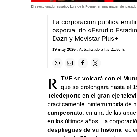
El seleccionador español, Luís de la Fuente, en una imagen del pasa
La corporación pública emitir
especial de «Estudio Estadio
Dazn y Movistar Plus+
19 may 2026
. Actualizado a las 21:56 h.
R
TVE se volcará con el Mund
que se prolongará hasta el 19
Teledeporte en el gran eje telev
prácticamente ininterrumpida de 
campeonato
, en una de las apu
en los últimos años. La corporació
despliegues de su historia
recie