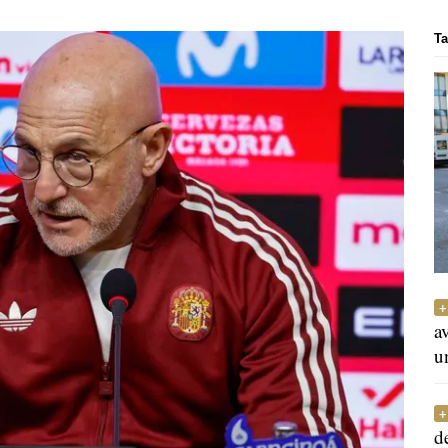
Ta
a
u
d