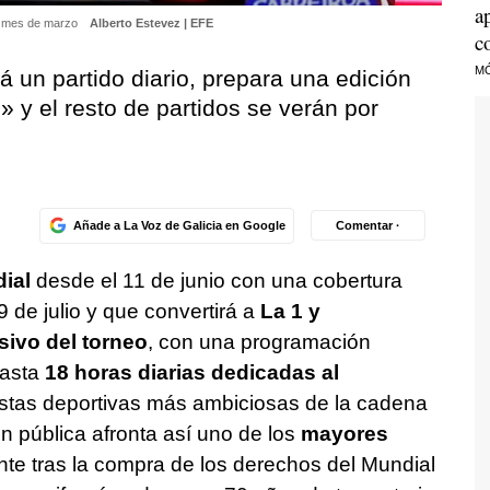
a
do mes de marzo
Alberto Estevez | EFE
c
M
á un partido diario, prepara una edición
» y el resto de partidos se verán por
Añade a La Voz de Galicia en Google
Comentar ·
ial
desde el 11 de junio con una cobertura
 de julio y que convertirá a
La 1 y
isivo del torneo
, con una programación
hasta
18 horas diarias dedicadas al
estas deportivas más ambiciosas de la cadena
n pública afronta así uno de los
mayores
nte tras la compra de los derechos del Mundial