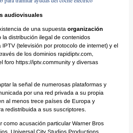
b para tramitar ayudas del coche eléctrico
os audiovisuales
 existencia de una supuesta
organización
 la distribución ilegal de contenidos
IPTV (televisión por protocolo de internet) y el
ravés de los dominios rapidiptv.com,
l foro https://iptv.community y diversas
aptar la señal de numerosas plataformas y
municada por una red privada a su propia
 en al menos trece países de Europa y
 redistribuida a sus suscriptores.
ar como acusación particular Warner Bros
ios, Universal City Studios Productions,