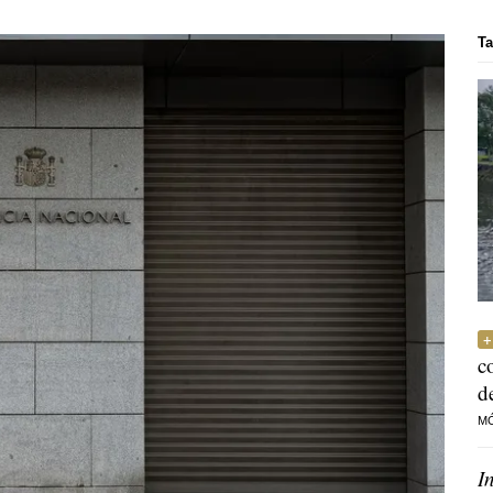
Ta
c
d
M
I