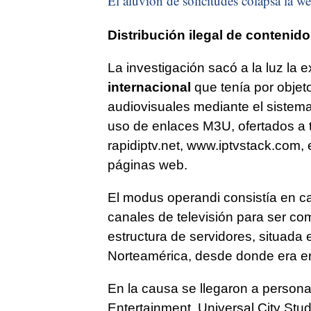
El aluvión de solicitudes colapsa la we
Distribución ilegal de contenid
La investigación sacó a la luz la
internacional
que tenía por objeto
audiovisuales mediante el sistema 
uso de enlaces M3U, ofertados a t
rapidiptv.net, www.iptvstack.com, e
páginas web.
El modus operandi consistía en c
canales de televisión para ser co
estructura de servidores, situada
Norteamérica, desde donde era era
En la causa se llegaron a person
Entertainment, Universal City Stud