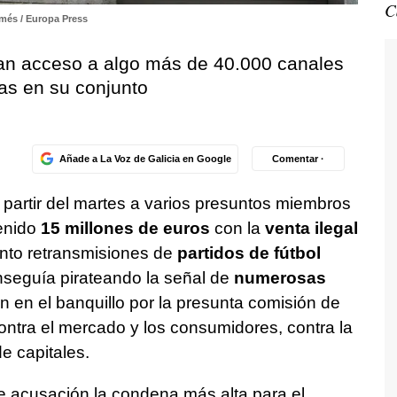
C
més / Europa Press
an acceso a algo más de 40.000 canales
mas en su conjunto
Añade a La Voz de Galicia en Google
Comentar ·
 partir del martes a varios presuntos miembros
enido
15 millones de euros
con la
venta ilegal
anto retransmisiones de
partidos de fútbol
nseguía pirateando la señal de
numerosas
n en el banquillo por la presunta comisión de
contra el mercado y los consumidores, contra la
e capitales.
 de acusación la condena más alta para el