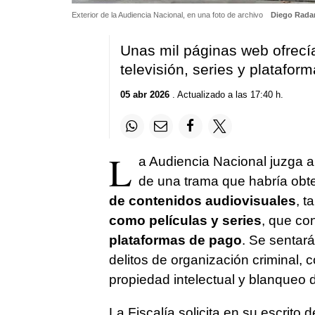
Exterior de la Audiencia Nacional, en una foto de archivo
Diego Rada
Unas mil páginas web ofrecí
televisión, series y platafor
05 abr 2026
. Actualizado a las 17:40 h.
L
a Audiencia Nacional juzga a
de una trama que habría obt
de contenidos audiovisuales
, t
como películas y series
, que co
plataformas de pago
. Se sentará
delitos de organización criminal, 
propiedad intelectual y blanqueo d
La Fiscalía solicita en su escrito