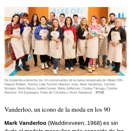
De izquierda a derecha, los 14 concursantes de la nueva temporada de «Bake Off»:
Nagore Robles, Yurena, Lidia Torrent, Maestro Joao, Mark Vanderloo, Carmen
Morales, Mario Marzo, Isabel Gemio, Mario Jefferson, Cristina Tárrega, Cósima
Ramírez, Pol Espargaró, Finito de Córdoba y Víctor Sandoval.
RTVE
Vanderloo, un icono de la
moda
en los 90
Mark Vanderloo
(Waddinxveen, 1968) es sin