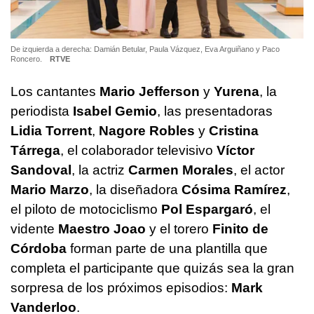
De izquierda a derecha: Damián Betular, Paula Vázquez, Eva Arguiñano y Paco
Roncero.
RTVE
Los cantantes
Mario Jefferson
y
Yurena
, la
periodista
Isabel Gemio
, las presentadoras
Lidia Torrent
,
Nagore Robles
y
Cristina
Tárrega
, el colaborador televisivo
Víctor
Sandoval
, la actriz
Carmen Morales
, el actor
Mario Marzo
, la diseñadora
Cósima Ramírez
,
el piloto de motociclismo
Pol Espargaró
, el
vidente
Maestro Joao
y el torero
Finito de
Córdoba
forman parte de una plantilla que
completa el participante que quizás sea la gran
sorpresa de los próximos episodios:
Mark
Vanderloo
.