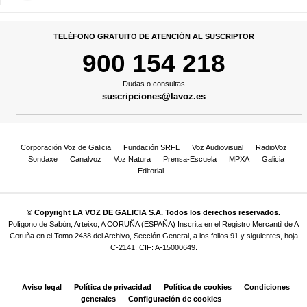
TELÉFONO GRATUITO DE ATENCIÓN AL SUSCRIPTOR
900 154 218
Dudas o consultas
suscripciones@lavoz.es
Corporación Voz de Galicia
Fundación SRFL
Voz Audiovisual
RadioVoz
Sondaxe
Canalvoz
Voz Natura
Prensa-Escuela
MPXA
Galicia
Editorial
© Copyright LA VOZ DE GALICIA S.A. Todos los derechos reservados.
Polígono de Sabón, Arteixo, A CORUÑA (ESPAÑA) Inscrita en el Registro Mercantil de A
Coruña en el Tomo 2438 del Archivo, Sección General, a los folios 91 y siguientes, hoja
C-2141. CIF: A-15000649.
Aviso legal
Política de privacidad
Política de cookies
Condiciones
generales
Configuración de cookies