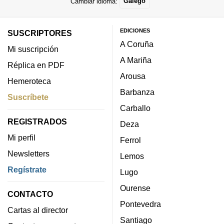
Cambiar idioma:
Galego
EDICIONES
SUSCRIPTORES
A Coruña
Mi suscripción
A Mariña
Réplica en PDF
Arousa
Hemeroteca
Barbanza
Suscríbete
Carballo
REGISTRADOS
Deza
Mi perfil
Ferrol
Newsletters
Lemos
Regístrate
Lugo
Ourense
CONTACTO
Pontevedra
Cartas al director
Santiago