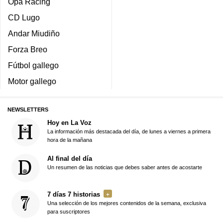
Opa Racing
CD Lugo
Andar Miudiño
Forza Breo
Fútbol gallego
Motor gallego
NEWSLETTERS
Hoy en La Voz
La información más destacada del día, de lunes a viernes a primera
hora de la mañana
Al final del día
Un resumen de las noticias que debes saber antes de acostarte
7 días 7 historias
Una selección de los mejores contenidos de la semana, exclusiva
para suscriptores