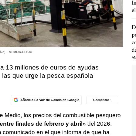
I
e
D
p
c
d
hivo)
M. MORALEJO
AN
a 13 millones de euros de ayudas
, las que urge la pesca española
Añade a La Voz de Galicia en Google
Comentar ·
nte Medio, los precios del combustible pesquero
tre finales de febrero y abril
» del 2026,
n comunicado en el que informa de que ha