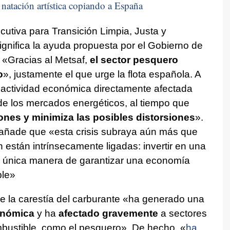
natación artística copiando a España
ecutiva para Transición Limpia, Justa y
ignifica la ayuda propuesta por el Gobierno de
 «Gracias al Metsaf,
el sector pesquero
o
», justamente el que urge la flota española. A
 actividad económica directamente afectada
 de los mercados energéticos, al tiempo que
ones y minimiza las posibles distorsiones
».
a añade que «esta crisis subraya aún más que
n están intrínsecamente ligadas: invertir en una
 la única manera de garantizar una economía
ble»
 la carestía del carburante «ha generado una
onómica
y ha
afectado gravemente
a sectores
bustible, como el pesquero». De hecho, «
ha