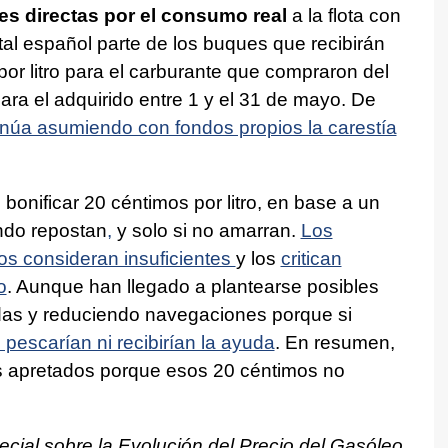
s directas por el consumo real
a la flota con
al español parte de los buques que recibirán
r litro para el carburante que compraron del
para el adquirido entre 1 y el 31 de mayo. De
tinúa asumiendo con fondos propios la carestía
bonificar 20 céntimos por litro, en base a un
ndo repostan
,
y solo si no amarran.
Los
s consideran insuficientes
y los
critican
o
. Aunque han llegado a plantearse posibles
das y reduciendo navegaciones porque si
pescarían ni recibirían la ayuda
. En resumen,
s apretados porque esos 20 céntimos no
ecial sobre la Evolución del Precio del Gasóleo