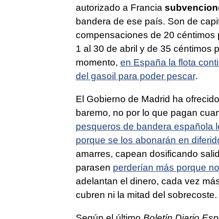
autorizado a Francia
subvencione
bandera de ese país. Son de capit
compensaciones de 20 céntimos po
1 al 30 de abril y de 35 céntimos 
momento,
en España la flota con
del gasoil para poder pescar
.
El Gobierno de Madrid ha ofrecido 
baremo, no por lo que pagan cua
pesqueros de bandera española lo
porque se los abonarán en diferid
amarres, capean dosificando sali
parasen
perderían más porque no 
adelantan el dinero, cada vez má
cubren ni la mitad del sobrecoste.
Según el último
Boletín Diario Esp