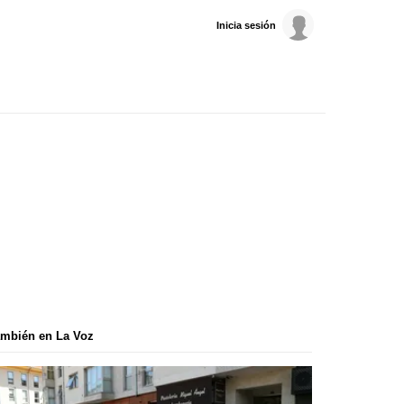
Inicia sesión
mbién en La Voz