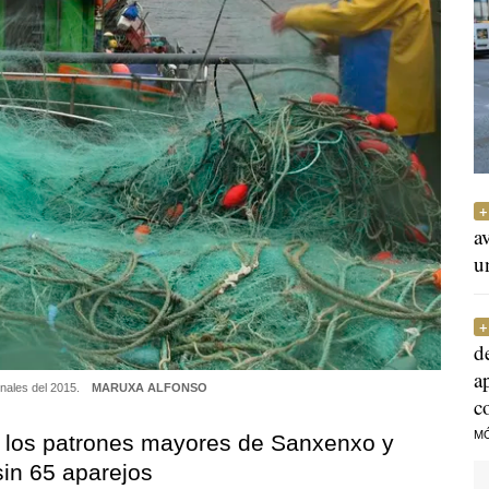
a
u
d
a
inales del 2015.
MARUXA ALFONSO
c
M
ue los patrones mayores de Sanxenxo y
in 65 aparejos