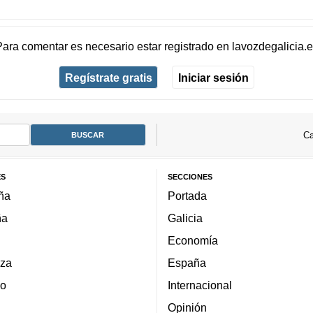
Para comentar es necesario
estar registrado
en
lavozdegalicia.
Regístrate gratis
Iniciar sesión
Ca
ES
SECCIONES
ña
Portada
ña
Galicia
Economía
za
España
lo
Internacional
Opinión