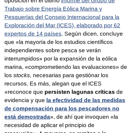
oposición en el último
informe del Grupo de
Trabajo sobre Energía Eólica Marina y
Pesquerías del Consejo Internacional para la
Exploración del Mar (ICES), elaborado por 62
expertos de 14 países
. Según dicen, concluye
que «la mayoría de los estudios científicos
independientes sobre pesca se verán
interrumpidos» por la expansión de la eólica
marina, «comprometiendo las evaluaciones» de
los
stocks,
necesarias para gestiónar los
recursos. Es más, alegan que el ICES
«reconoce que
persisten lagunas críticas
de
evidencia y que
la efectividad de las medidas
de compensación para los pescadores no
está demostrada
», de ahí que invoquen «la
necesidad de aplicar el principio de