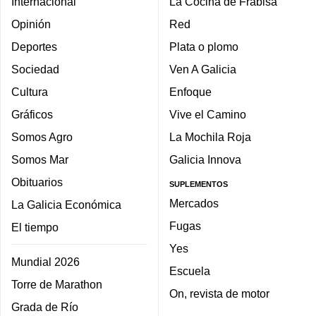
Internacional
La Cocina de Frabisa
Opinión
Red
Deportes
Plata o plomo
Sociedad
Ven A Galicia
Cultura
Enfoque
Gráficos
Vive el Camino
Somos Agro
La Mochila Roja
Somos Mar
Galicia Innova
Obituarios
SUPLEMENTOS
Mercados
La Galicia Económica
Fugas
El tiempo
Yes
Mundial 2026
Escuela
Torre de Marathon
On, revista de motor
Grada de Río