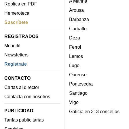
A Mariña
Réplica en PDF
Arousa
Hemeroteca
Barbanza
Suscríbete
Carballo
REGISTRADOS
Deza
Mi perfil
Ferrol
Newsletters
Lemos
Regístrate
Lugo
Ourense
CONTACTO
Pontevedra
Cartas al director
Santiago
Contacta con nosotros
Vigo
PUBLICIDAD
Galicia en 313 concellos
Tarifas publicitarias