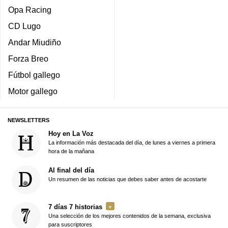
Opa Racing
CD Lugo
Andar Miudiño
Forza Breo
Fútbol gallego
Motor gallego
NEWSLETTERS
Hoy en La Voz
La información más destacada del día, de lunes a viernes a primera
hora de la mañana
Al final del día
Un resumen de las noticias que debes saber antes de acostarte
7 días 7 historias
Una selección de los mejores contenidos de la semana, exclusiva
para suscriptores