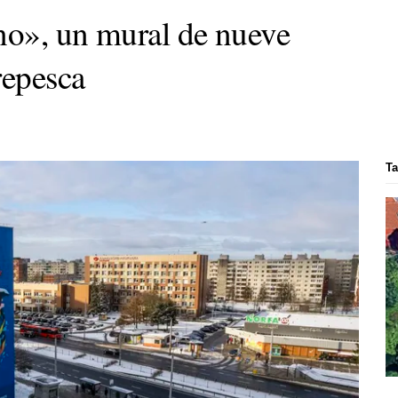
no», un mural de nueve
repesca
Ta