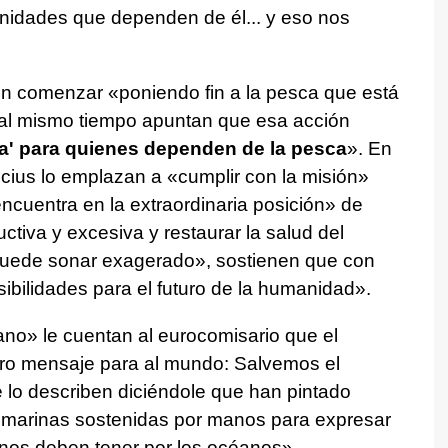
unidades que dependen de él... y eso nos
n comenzar «poniendo fin a la pesca que está
al mismo tiempo apuntan que esa acción
ta' para quienes dependen de la pesca
». En
icius lo emplazan a «cumplir con la misión»
cuentra en la extraordinaria posición» de
tiva y excesiva y restaurar la salud del
uede sonar exagerado», sostienen que con
bilidades para el futuro de la humanidad».
no» le cuentan al eurocomisario que el
tro mensaje para al mundo: Salvemos el
e lo describen diciéndole que han pintado
s marinas sostenidas por manos para expresar
anos deben tener por los océanos».