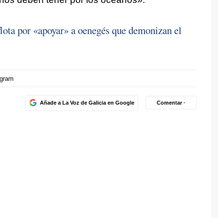
 flota por «apoyar» a oenegés que demonizan el
agram
Añade a La Voz de Galicia en Google
Comentar ·