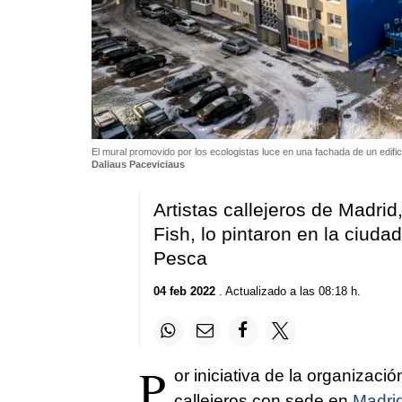
El mural promovido por los ecologistas luce en una fachada de un edifi
Daliaus Paceviciaus
Artistas callejeros de Madrid,
Fish, lo pintaron en la ciuda
Pesca
04 feb 2022
. Actualizado a las 08:18 h.
P
or iniciativa de la organizaci
callejeros con sede en
Madri