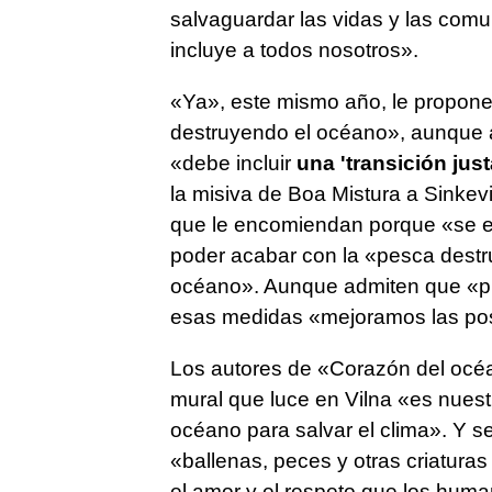
salvaguardar las vidas y las com
incluye a todos nosotros».
«Ya», este mismo año, le propone
destruyendo el océano», aunque 
«debe incluir
una 'transición jus
la misiva de Boa Mistura a Sinkev
que le encomiendan porque «se en
poder acabar con la «pesca destruc
océano». Aunque admiten que «p
esas medidas «mejoramos las posi
Los autores de «Corazón del océa
mural que luce en Vilna «es nues
océano para salvar el clima». Y s
«ballenas, peces y otras criatura
el amor y el respeto que los hum