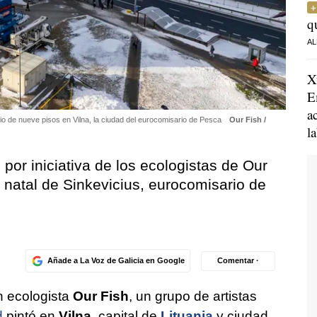
q
AL
X
E
a
cio de nueve pisos en Vilna, la ciudad del eurocomisario de Pesca
Our Fish /
l
 por iniciativa de los ecologistas de Our
d natal de Sinkevicius, eurocomisario de
Añade a La Voz de Galicia en Google
Comentar ·
ón ecologista
Our Fish
, un grupo de artistas
d
pintó en
Vilna
, capital de
Lituania
y ciudad