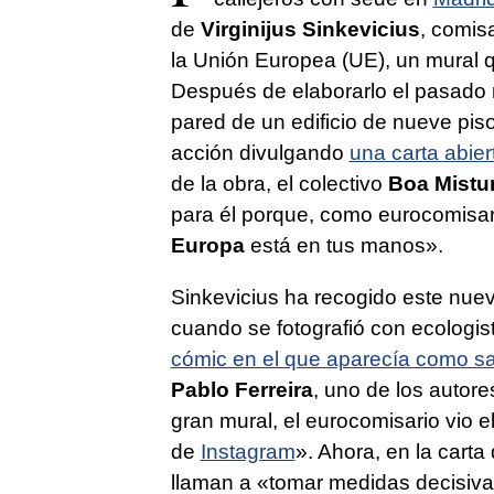
de
Virginijus Sinkevicius
, comis
la Unión Europea (UE), un mural 
Después de elaborarlo el pasado 
pared de un edificio de nueve pis
acción divulgando
una carta abier
de la obra, el colectivo
Boa Mistur
para él porque, como eurocomisari
Europa
está en tus manos».
Sinkevicius ha recogido este nue
cuando se fotografió con ecologis
cómic en el que aparecía como sa
Pablo Ferreira
, uno de los autore
gran mural, el eurocomisario vio el
de
Instagram
». Ahora, en la carta
llaman a «tomar medidas decisiva