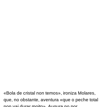
«
Bola de cristal non temos
», ironiza Molares,
que, no obstante, aventura «
que o peche total
non vai durar moito».
Augura no por