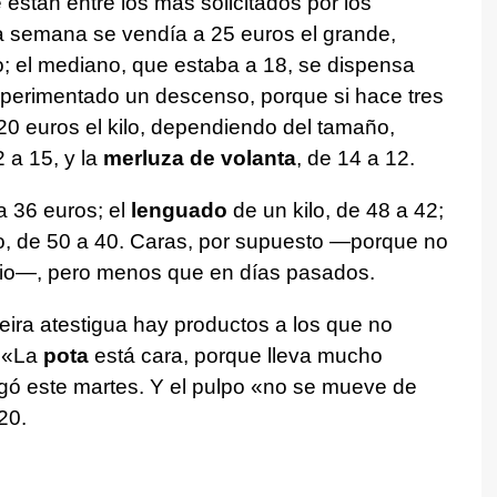
stán entre los más solicitados por los
a semana se vendía a 25 euros el grande,
lo; el mediano, que estaba a 18, se dispensa
perimentado un descenso, porque si hace tres
0 euros el kilo, dependiendo del tamaño,
 a 15, y la
merluza de volanta
, de 14 a 12.
 36 euros; el
lenguado
de un kilo, de 48 a 42;
ro, de 50 a 40. Caras, por supuesto —porque no
rio—, pero menos que en días pasados.
ira atestigua hay productos a los que no
. «La
pota
está cara, porque lleva mucho
agó este martes. Y el pulpo «no se mueve de
20.