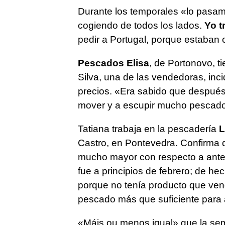
Durante los temporales «lo pasam
cogiendo de todos los lados.
Yo t
pedir a Portugal, porque estaban
Pescados Elisa
, de Portonovo, 
Silva, una de las vendedoras, inc
precios. «Era sabido que después
mover y a escupir mucho pescad
Tatiana trabaja en la pescadería
L
Castro, en Pontevedra. Confirma q
mucho mayor con respecto a antes
fue a principios de febrero; de he
porque no tenía producto que vend
pescado más que suficiente para a
«Máis ou menos igual»
que la se