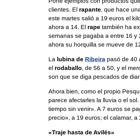
Pone ejemplos con productos que e
clientes. El
rapante
, que hace un
este martes salió a 19 euros el ki
ahora a 14. El
rape
también ha ex
semanas se pagaba a entre 16 y 2
ahora su horquilla se mueve de 12
La
lubina de
Ribeira
pasó de 40 a
el
rodaballo
, de 56 a 50, y el me
son que se diga pescados de dia
Ahora bien, como el propio Pesque
parece afectarles la lluvia o el sol
tiempo sin venir». A 7 euros se p
precio», a 19 euros; el calamar, a 
«Traje hasta de Avilés»