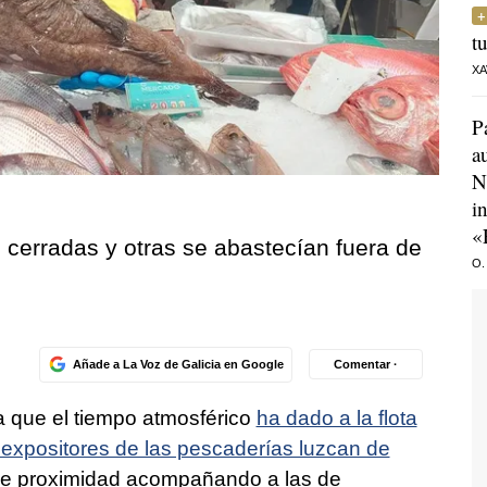
t
XA
P
a
N
i
«
 cerradas y otras se abastecían fuera de
O.
Añade a La Voz de Galicia en Google
Comentar ·
a que el tiempo atmosférico
ha dado a la flota
 expositores de las pescaderías luzcan de
de proximidad acompañando a las de