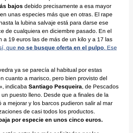
ás bajos
debido precisamente a esa mayor
 en unas especies más que en otras. El rape
 hasta la lubina salvaje está para darse ese
e de cualquiera en diciembre pasado. En el
a 19 euros las de más de un kilo y a 17 las
í, que
no se busque oferta en el pulpo
. Ese
dra ya se parecía al habitual por estas
 cuanto a marisco, pero bien provisto del
», indicaba
Santiago Pesqueira
, de Pescados
 un puesto lleno. Desde que a finales de la
 mejorar y los barcos pudieron salir al mar
aciones de casi todos los productos.
baja por especie en unos cinco euros.