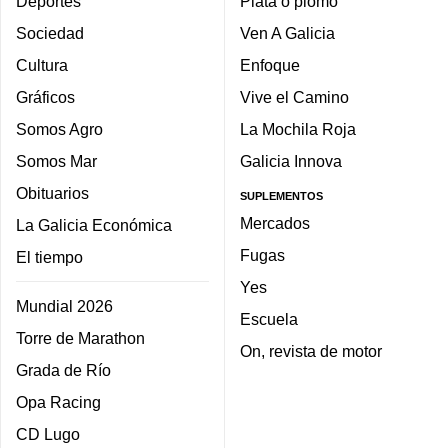
Deportes
Plata o plomo
Sociedad
Ven A Galicia
Cultura
Enfoque
Gráficos
Vive el Camino
Somos Agro
La Mochila Roja
Somos Mar
Galicia Innova
Obituarios
SUPLEMENTOS
Mercados
La Galicia Económica
Fugas
El tiempo
Yes
Mundial 2026
Escuela
Torre de Marathon
On, revista de motor
Grada de Río
Opa Racing
CD Lugo