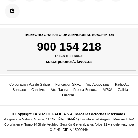
TELÉFONO GRATUITO DE ATENCIÓN AL SUSCRIPTOR
900 154 218
Dudas o consultas
suscripciones@lavoz.es
Corporación Voz de Galicia
Fundación SRFL
Voz Audiovisual
RadioVoz
Sondaxe
Canalvoz
Voz Natura
Prensa-Escuela
MPXA
Galicia
Editorial
© Copyright LA VOZ DE GALICIA S.A. Todos los derechos reservados.
Polígono de Sabón, Arteixo, A CORUÑA (ESPAÑA) Inscrita en el Registro Mercantil de A
Coruña en el Tomo 2438 del Archivo, Sección General, a los folios 91 y siguientes, hoja
C-2141. CIF: A-15000649.