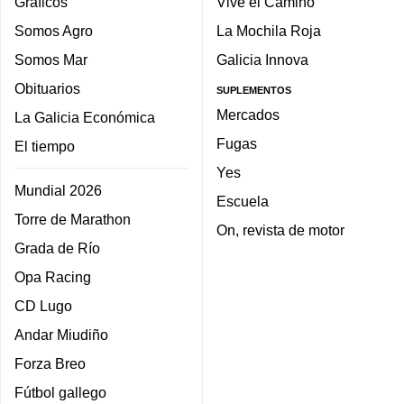
Gráficos
Vive el Camino
Somos Agro
La Mochila Roja
Somos Mar
Galicia Innova
Obituarios
SUPLEMENTOS
Mercados
La Galicia Económica
Fugas
El tiempo
Yes
Mundial 2026
Escuela
Torre de Marathon
On, revista de motor
Grada de Río
Opa Racing
CD Lugo
Andar Miudiño
Forza Breo
Fútbol gallego