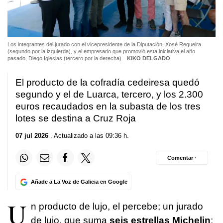
Los integrantes del jurado con el vicepresidente de la Diputación, Xosé Regueira
(segundo por la izquierda), y el empresario que promovió esta iniciativa el año
pasado, Diego Iglesias (tercero por la derecha)
KIKO DELGADO
El producto de la cofradía cedeiresa quedó
segundo y el de Luarca, tercero, y los 2.300
euros recaudados en la subasta de los tres
lotes se destina a Cruz Roja
07 jul 2026
. Actualizado a las 09:36 h.
Comentar ·
Añade a La Voz de Galicia en Google
U
n producto de lujo, el percebe; un jurado
de lujo, que suma
seis estrellas Michelin
;