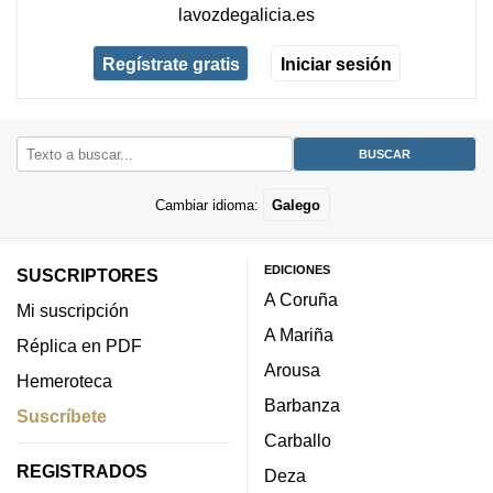
lavozdegalicia.es
Regístrate gratis
Iniciar sesión
Cambiar idioma:
Galego
EDICIONES
SUSCRIPTORES
A Coruña
Mi suscripción
A Mariña
Réplica en PDF
Arousa
Hemeroteca
Barbanza
Suscríbete
Carballo
REGISTRADOS
Deza