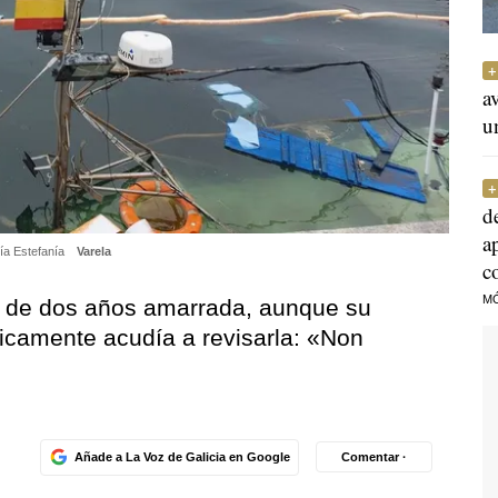
a
u
d
a
ría Estefanía
Varela
c
M
 de dos años amarrada, aunque su
dicamente acudía a revisarla:
«Non
Añade a La Voz de Galicia en Google
Comentar ·