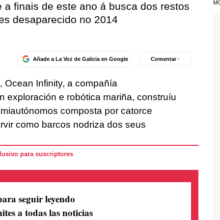
M
 a finais de este ano á busca dos restos
nes desaparecido no 2014
Añade a La Voz de Galicia en Google
Comentar ·
, Ocean Infinity, a compañía
 exploración e robótica mariña, construíu
semiautónomos composta por catorce
vir como barcos nodriza dos seus
usivo para suscriptores
para seguir leyendo
ites a todas las noticias