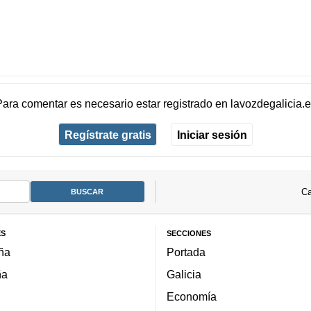
Para comentar es necesario
estar registrado
en
lavozdegalicia.
Regístrate gratis
Iniciar sesión
Ca
ES
SECCIONES
ña
Portada
ña
Galicia
Economía