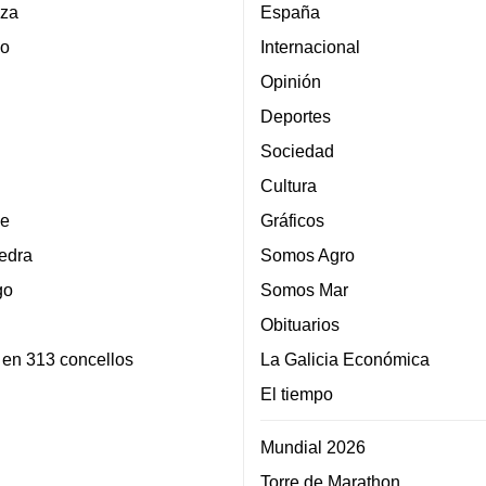
za
España
lo
Internacional
Opinión
Deportes
Sociedad
Cultura
e
Gráficos
edra
Somos Agro
go
Somos Mar
Obituarios
 en 313 concellos
La Galicia Económica
El tiempo
Mundial 2026
Torre de Marathon