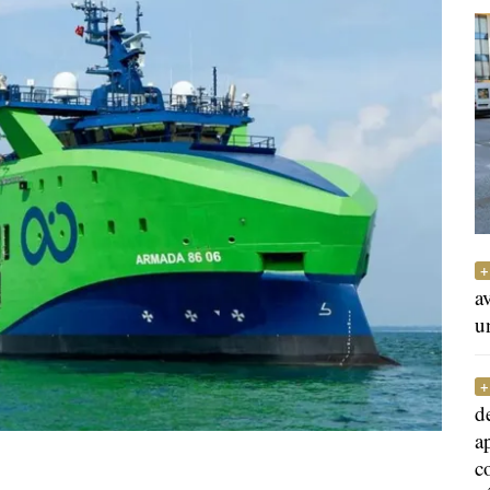
a
u
d
a
c