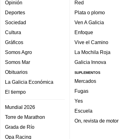
Opinión
Red
Deportes
Plata o plomo
Sociedad
Ven A Galicia
Cultura
Enfoque
Gráficos
Vive el Camino
Somos Agro
La Mochila Roja
Somos Mar
Galicia Innova
Obituarios
SUPLEMENTOS
Mercados
La Galicia Económica
Fugas
El tiempo
Yes
Mundial 2026
Escuela
Torre de Marathon
On, revista de motor
Grada de Río
Opa Racing