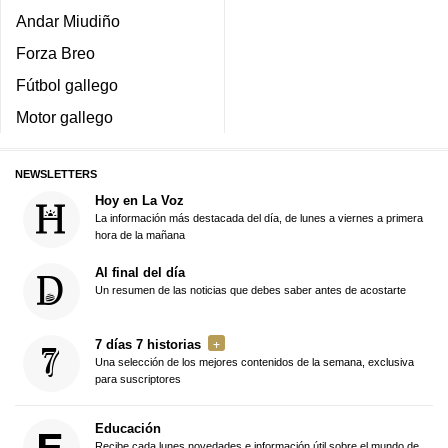
Andar Miudiño
Forza Breo
Fútbol gallego
Motor gallego
NEWSLETTERS
Hoy en La Voz
La información más destacada del día, de lunes a viernes a primera
hora de la mañana
Al final del día
Un resumen de las noticias que debes saber antes de acostarte
7 días 7 historias
Una selección de los mejores contenidos de la semana, exclusiva
para suscriptores
Educación
Recibe cada lunes novedades e información útil sobre el mundo de