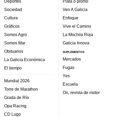
Deportes
Plata o plomo
Sociedad
Ven A Galicia
Cultura
Enfoque
Gráficos
Vive el Camino
Somos Agro
La Mochila Roja
Somos Mar
Galicia Innova
Obituarios
SUPLEMENTOS
Mercados
La Galicia Económica
Fugas
El tiempo
Yes
Mundial 2026
Escuela
Torre de Marathon
On, revista de motor
Grada de Río
Opa Racing
CD Lugo