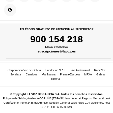
TELÉFONO GRATUITO DE ATENCIÓN AL SUSCRIPTOR
900 154 218
Dudas o consultas
suscripciones@lavoz.es
Corporación Voz de Galicia
Fundación SRFL
Voz Audiovisual
RadioVoz
Sondaxe
Canalvoz
Voz Natura
Prensa-Escuela
MPXA
Galicia
Editorial
© Copyright LA VOZ DE GALICIA S.A. Todos los derechos reservados.
Polígono de Sabón, Arteixo, A CORUÑA (ESPAÑA) Inscrita en el Registro Mercantil de A
Coruña en el Tomo 2438 del Archivo, Sección General, a los folios 91 y siguientes, hoja
C-2141. CIF: A-15000649.