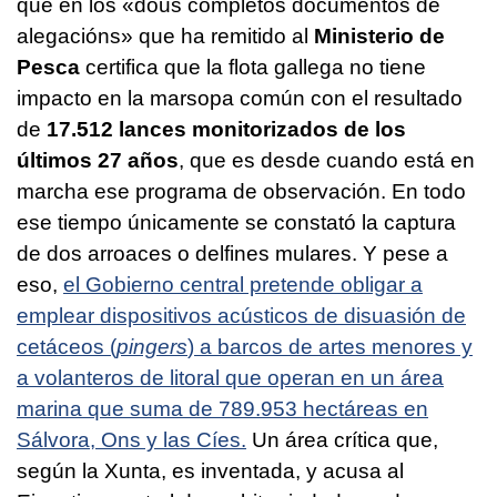
que en los
«dous completos documentos de
alegacións»
que ha remitido al
Ministerio de
Pesca
certifica que la flota gallega no tiene
impacto en la marsopa común con el resultado
de
17.512 lances monitorizados de los
últimos 27 años
, que es desde cuando está en
marcha ese programa de observación. En todo
ese tiempo únicamente se constató la captura
de dos arroaces o delfines mulares. Y pese a
eso,
el Gobierno central pretende obligar a
emplear dispositivos acústicos de disuasión de
cetáceos (
pingers
) a barcos de artes menores y
a volanteros de litoral que operan en un área
marina que suma de 789.953 hectáreas en
Sálvora, Ons y las Cíes.
Un área crítica que,
según la Xunta, es inventada, y acusa al