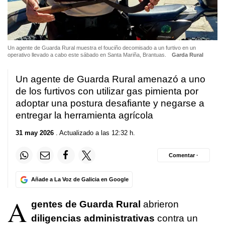
Un agente de Guarda Rural muestra el fouciño decomisado a un furtivo en un
operativo llevado a cabo este sábado en Santa Mariña, Brantuas.
Garda Rural
Un agente de Guarda Rural amenazó a uno
de los furtivos con utilizar gas pimienta por
adoptar una postura desafiante y negarse a
entregar la herramienta agrícola
31 may 2026
. Actualizado a las 12:32 h.
Comentar ·
Añade a La Voz de Galicia en Google
A
gentes de Guarda Rural
abrieron
diligencias administrativas
contra un