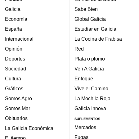
Galicia
Sabe Bien
Economía
Global Galicia
España
Estudiar en Galicia
Internacional
La Cocina de Frabisa
Opinión
Red
Deportes
Plata o plomo
Sociedad
Ven A Galicia
Cultura
Enfoque
Gráficos
Vive el Camino
Somos Agro
La Mochila Roja
Somos Mar
Galicia Innova
Obituarios
SUPLEMENTOS
Mercados
La Galicia Económica
Fugas
El tiempo