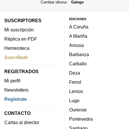
Cambiar idioma:
Galego
EDICIONES
SUSCRIPTORES
A Coruña
Mi suscripción
A Mariña
Réplica en PDF
Arousa
Hemeroteca
Barbanza
Suscríbete
Carballo
REGISTRADOS
Deza
Mi perfil
Ferrol
Newsletters
Lemos
Regístrate
Lugo
Ourense
CONTACTO
Pontevedra
Cartas al director
Santiago