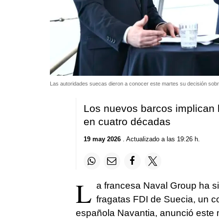
Las autoridades suecas dieron a conocer este martes su decisión sob
Los nuevos barcos implican 
en cuatro décadas
19 may 2026
. Actualizado a las 19:26 h.
L
a francesa Naval Group ha si
fragatas FDI de Suecia, un c
española Navantia, anunció este 