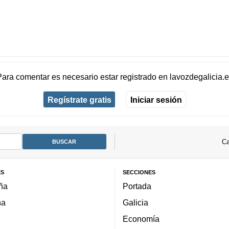
Para comentar es necesario
estar registrado
en
lavozdegalicia.
Regístrate gratis
Iniciar sesión
Ca
ES
SECCIONES
ña
Portada
ña
Galicia
Economía