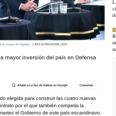
L
c
d
B
i
re la compra de fragatas
LARS SCHROEDER | EFE
a
la mayor inversión del país en Defensa
Añade a La Voz de Galicia en Google
Comentar ·
do elegida para construir las cuatro nuevas
ontrato por el que también competía la
martes el Gobierno de este país escandinavo.