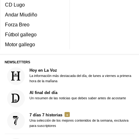
CD Lugo
Andar Miudiño
Forza Breo
Fútbol gallego
Motor gallego
NEWSLETTERS
Hoy en La Voz
La información más destacada del día, de lunes a viernes a primera
hora de la mañana
Al final del día
Un resumen de las noticias que debes saber antes de acostarte
7 días 7 historias
Una selección de los mejores contenidos de la semana, exclusiva
para suscriptores