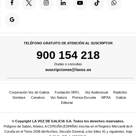
TELÉFONO GRATUITO DE ATENCIÓN AL SUSCRIPTOR
900 154 218
Dudas o consultas
suscripciones@lavoz.es
Corporación Voz de Galicia
Fundación SRFL
Voz Audiovisual
RadioVoz
Sondaxe
Canalvoz
Voz Natura
Prensa-Escuela
MPXA
Galicia
Editorial
© Copyright LA VOZ DE GALICIA S.A. Todos los derechos reservados.
Polígono de Sabón, Arteixo, A CORUÑA (ESPAÑA) Inscrita en el Registro Mercantil de A
Coruña en el Tomo 2438 del Archivo, Sección General, a los folios 91 y siguientes, hoja