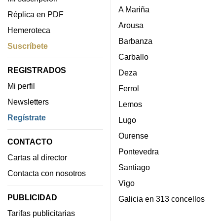
A Mariña
Réplica en PDF
Arousa
Hemeroteca
Barbanza
Suscríbete
Carballo
REGISTRADOS
Deza
Mi perfil
Ferrol
Newsletters
Lemos
Regístrate
Lugo
Ourense
CONTACTO
Pontevedra
Cartas al director
Santiago
Contacta con nosotros
Vigo
PUBLICIDAD
Galicia en 313 concellos
Tarifas publicitarias