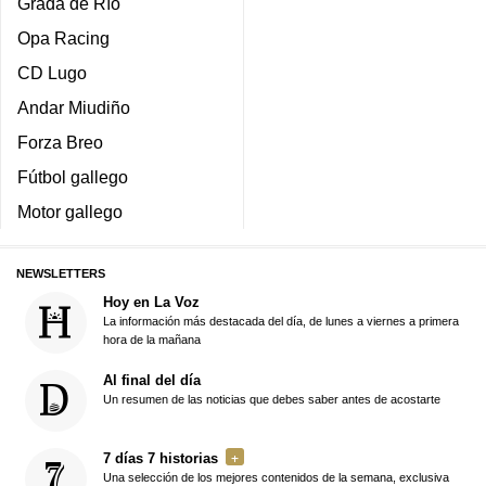
Grada de Río
Opa Racing
CD Lugo
Andar Miudiño
Forza Breo
Fútbol gallego
Motor gallego
NEWSLETTERS
Hoy en La Voz
La información más destacada del día, de lunes a viernes a primera
hora de la mañana
Al final del día
Un resumen de las noticias que debes saber antes de acostarte
7 días 7 historias
Una selección de los mejores contenidos de la semana, exclusiva