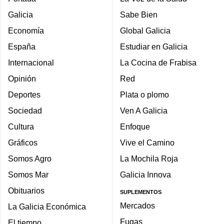
Galicia
Sabe Bien
Economía
Global Galicia
España
Estudiar en Galicia
Internacional
La Cocina de Frabisa
Opinión
Red
Deportes
Plata o plomo
Sociedad
Ven A Galicia
Cultura
Enfoque
Gráficos
Vive el Camino
Somos Agro
La Mochila Roja
Somos Mar
Galicia Innova
Obituarios
SUPLEMENTOS
Mercados
La Galicia Económica
Fugas
El tiempo