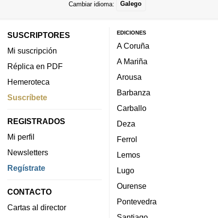
Cambiar idioma:
Galego
EDICIONES
SUSCRIPTORES
A Coruña
Mi suscripción
A Mariña
Réplica en PDF
Arousa
Hemeroteca
Barbanza
Suscríbete
Carballo
REGISTRADOS
Deza
Mi perfil
Ferrol
Newsletters
Lemos
Regístrate
Lugo
Ourense
CONTACTO
Pontevedra
Cartas al director
Santiago