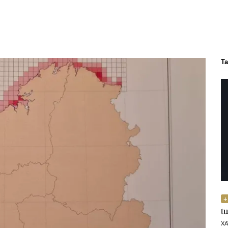
Ta
t
XA