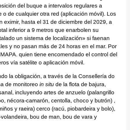
osición del buque a intervalos regulares a
 o de cualquier otra red (aplicación móvil). Los
ximir, hasta el 31 de diciembre del 2029, a
tal inferior a 9 metros que enarbolen su
nstalado un sistema de localización» si faenan
es y no pasan más de 24 horas en el mar. Por
el MAPA. quien tiene encomendado el control del
os vía satélite o aplicación móvil.
do la obligación, a través de la Consellería do
ma de monitoreo
in situ
de la flota de bajura,
sanal, incluyendo artes de anzuelo (palangrillo
po, nécora-camarón, centolla, choco y butrón) ,
miños y raeira) cerco (racú, piobardeira y bolo),
a-volandeira, bou de man, bou de vara y