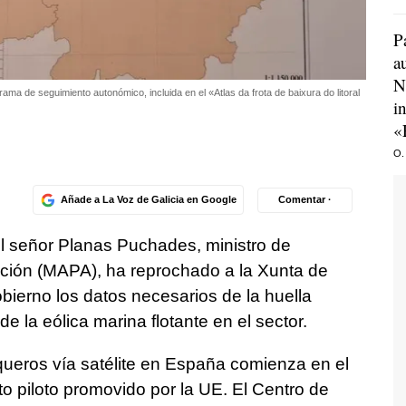
P
a
N
ma de seguimiento autonómico, incluida en el «Atlas da frota de baixura do litoral
i
«
O.
Añade a La Voz de Galicia en Google
Comentar ·
el señor Planas Puchades, ministro de
ación (MAPA), ha reprochado a la Xunta de
bierno los datos necesarios de la huella
e la eólica marina flotante en el sector.
queros vía satélite en España comienza en el
 piloto promovido por la UE. El Centro de