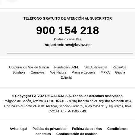
TELÉFONO GRATUITO DE ATENCIÓN AL SUSCRIPTOR
900 154 218
Dudas o consultas
suscripciones@lavoz.es
Corporación Voz de Galicia
Fundación SRFL
Voz Audiovisual
RadioVoz
Sondaxe
Canalvoz
Voz Natura
Prensa-Escuela
MPXA
Galicia
Editorial
© Copyright LA VOZ DE GALICIA S.A. Todos los derechos reservados.
Polígono de Sabón, Arteixo, A CORUÑA (ESPAÑA) Inscrita en el Registro Mercantil de A
Coruña en el Tomo 2438 del Archivo, Sección General, a los folios 91 y siguientes, hoja
C-2141. CIF: A-15000649.
Aviso legal
Política de privacidad
Política de cookies
Condiciones
generales
Configuración de cookies