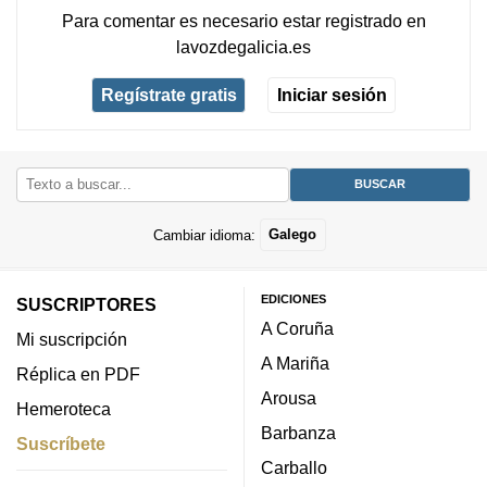
Para comentar es necesario
estar registrado
en
lavozdegalicia.es
Regístrate gratis
Iniciar sesión
Cambiar idioma:
Galego
EDICIONES
SUSCRIPTORES
A Coruña
Mi suscripción
A Mariña
Réplica en PDF
Arousa
Hemeroteca
Barbanza
Suscríbete
Carballo