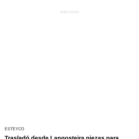
ESTEYCO
Trasladó desde Langosteira piezas para