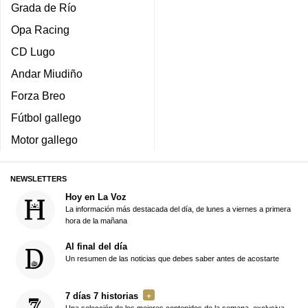
Grada de Río
Opa Racing
CD Lugo
Andar Miudiño
Forza Breo
Fútbol gallego
Motor gallego
NEWSLETTERS
Hoy en La Voz
La información más destacada del día, de lunes a viernes a primera
hora de la mañana
Al final del día
Un resumen de las noticias que debes saber antes de acostarte
7 días 7 historias
Una selección de los mejores contenidos de la semana, exclusiva