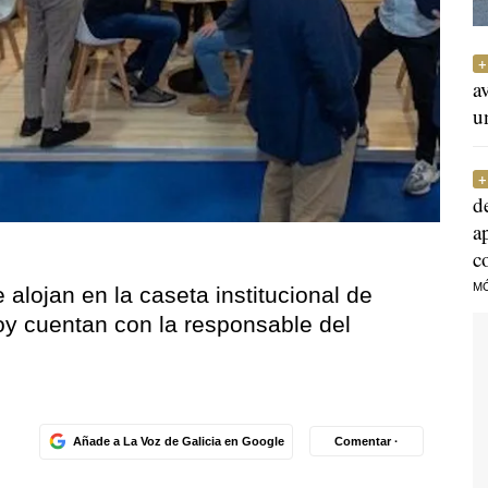
a
u
d
a
c
M
alojan en la caseta institucional de
oy cuentan con la responsable del
Añade a La Voz de Galicia en Google
Comentar ·