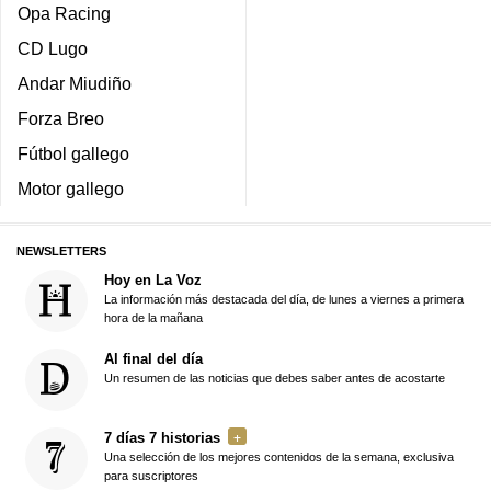
Opa Racing
CD Lugo
Andar Miudiño
Forza Breo
Fútbol gallego
Motor gallego
NEWSLETTERS
Hoy en La Voz
La información más destacada del día, de lunes a viernes a primera
hora de la mañana
Al final del día
Un resumen de las noticias que debes saber antes de acostarte
7 días 7 historias
Una selección de los mejores contenidos de la semana, exclusiva
para suscriptores