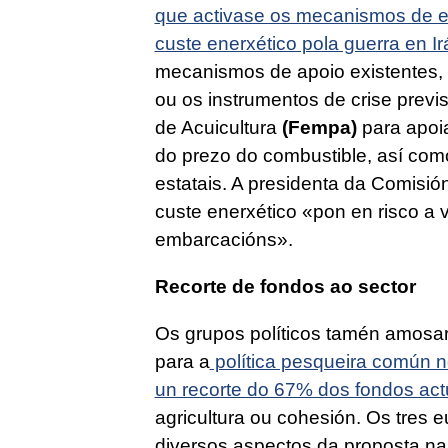
que activase os mecanismos de em
custe enerxético pola guerra en Ir
mecanismos de apoio existentes,
ou os instrumentos de crise prev
de Acuicultura
(Fempa)
para apoia
do prezo do combustible, así como
estatais. A presidenta da Comisió
custe enerxético «pon en risco a 
embarcacións».
Recorte de fondos ao sector
Os grupos políticos tamén amosar
para a
política pesqueira común n
un recorte do 67% dos fondos act
agricultura ou cohesión. Os tres
diversos aspectos da proposta na