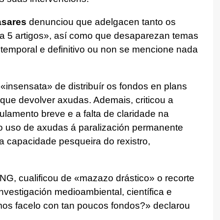
asares
denunciou que adelgacen tanto os
6 a 5 artigos», así como que desaparezan temas
emporal e definitivo ou non se mencione nada
a «insensata» de distribuír os fondos en plans
 que devolver axudas. Ademais, criticou a
lamento breve e a falta de claridade na
 o uso de axudas á paralización permanente
 a capacidade pesqueira do rexistro,
NG, cualificou de «mazazo drástico» o recorte
vestigación medioambiental, científica e
imos facelo con tan poucos fondos?» declarou