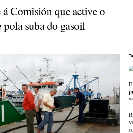
 á Comisión que active o
 pola suba do gasoil
Ta
E
p
MA
R
v
c