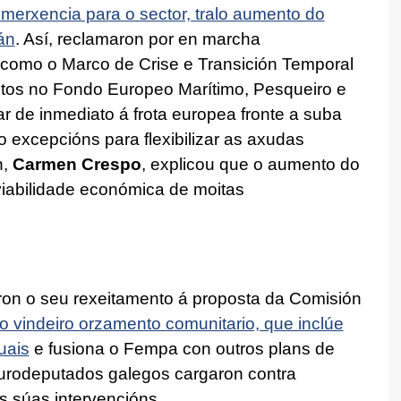
erxencia para o sector, tralo aumento do
án
. Así, reclamaron por en marcha
 como o Marco de Crise e Transición Temporal
istos no Fondo Europeo Marítimo, Pesqueiro e
r de inmediato á frota europea fronte a suba
 excepcións para flexibilizar as axudas
n,
Carmen Crespo
, explicou que o aumento do
viabilidade económica de moitas
on o seu rexeitamento á proposta da Comisión
o vindeiro orzamento comunitario, que inclúe
uais
e fusiona o Fempa con outros plans de
 eurodeputados galegos cargaron contra
s súas intervencións.