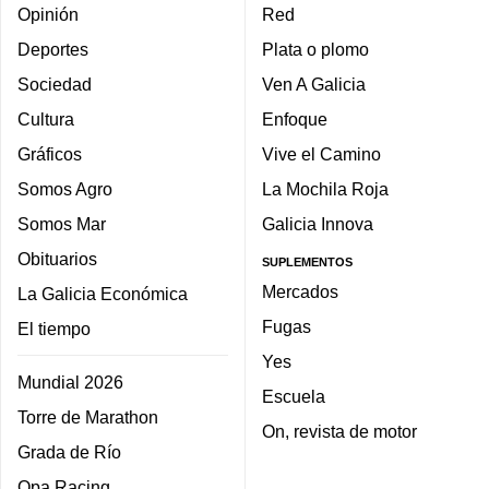
Opinión
Red
Deportes
Plata o plomo
Sociedad
Ven A Galicia
Cultura
Enfoque
Gráficos
Vive el Camino
Somos Agro
La Mochila Roja
Somos Mar
Galicia Innova
Obituarios
SUPLEMENTOS
Mercados
La Galicia Económica
Fugas
El tiempo
Yes
Mundial 2026
Escuela
Torre de Marathon
On, revista de motor
Grada de Río
Opa Racing