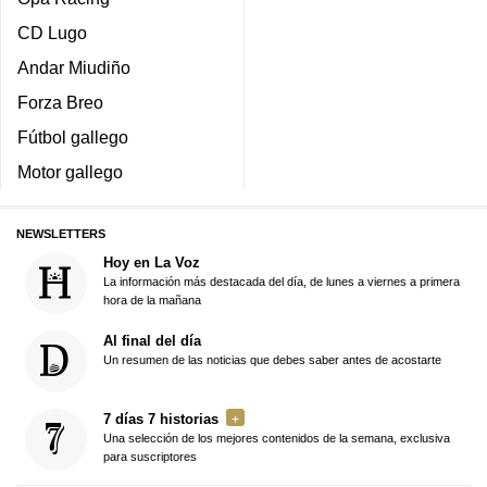
CD Lugo
Andar Miudiño
Forza Breo
Fútbol gallego
Motor gallego
NEWSLETTERS
Hoy en La Voz
La información más destacada del día, de lunes a viernes a primera
hora de la mañana
Al final del día
Un resumen de las noticias que debes saber antes de acostarte
7 días 7 historias
Una selección de los mejores contenidos de la semana, exclusiva
para suscriptores